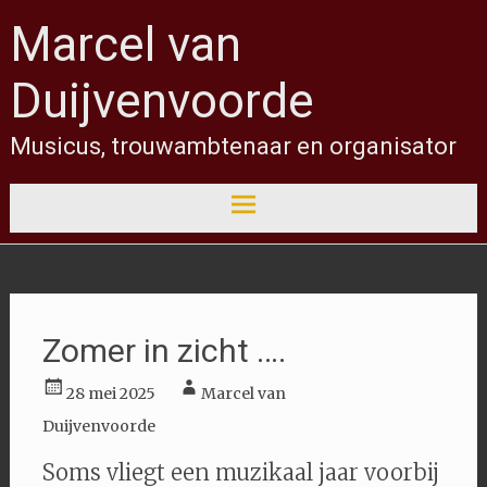
Overslaan
Marcel van
Duijvenvoorde
Musicus, trouwambtenaar en organisator
Zomer in zicht ….
28 mei 2025
Marcel van
Duijvenvoorde
Soms vliegt een muzikaal jaar voorbij